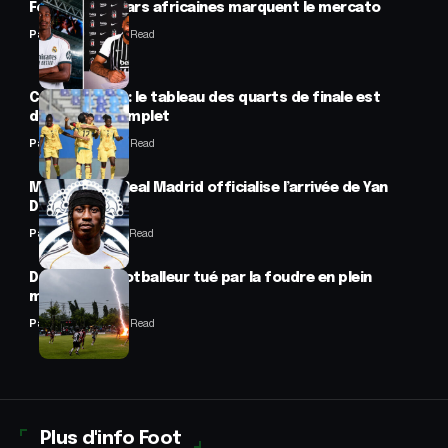
Football : 2 stars africaines marquent le mercato
Panafrofoot
2 Min Read
CAN féminine : le tableau des quarts de finale est
désormais complet
Panafrofoot
2 Min Read
Mercato : Le Real Madrid officialise l’arrivée de Yan
Diomandé
Panafrofoot
1 Min Read
Drame : un footballeur tué par la foudre en plein
match
Panafrofoot
2 Min Read
Plus d'info Foot