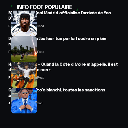
INFO FOOT POPULAIRE
Mercato : Le Real Madrid officialise l’arrivée de Yan
Diomandé
Panafrofoot
1 Min Read
Drame : un footballeur tué par la foudre en plein
match
Panafrofoot
2 Min Read
Hervé Renard : « Quand la Côte d’Ivoire m’appelle, il est
difficile de dire non »
Panafrofoot
2 Min Read
CAF : Samuel Eto’o blanchi, toutes les sanctions
annulées
Anselme AVI
2 Min Read