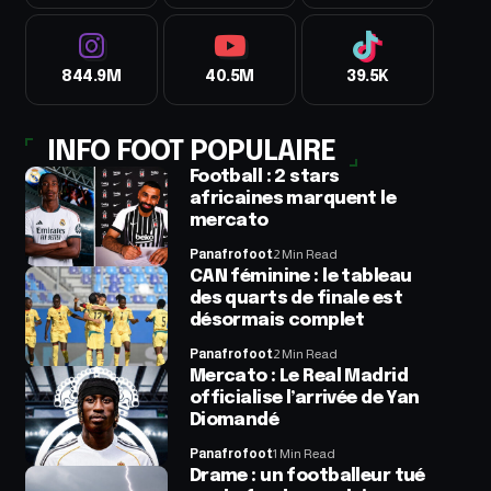
844.9M
40.5M
39.5K
INFO FOOT POPULAIRE
Football : 2 stars
africaines marquent le
mercato
Panafrofoot
2 Min Read
CAN féminine : le tableau
des quarts de finale est
désormais complet
Panafrofoot
2 Min Read
Mercato : Le Real Madrid
officialise l’arrivée de Yan
Diomandé
Panafrofoot
1 Min Read
Drame : un footballeur tué