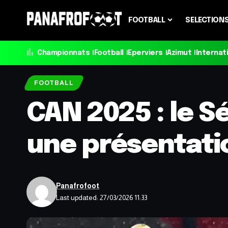
FOOTBALL
SELECTION
Championnats
Football
Eperviers
Azimut
Internat
FOOTBALL
CAN 2025 : le S
une présentatio
Panafrofoot
Last updated: 27/03/2026 11:33