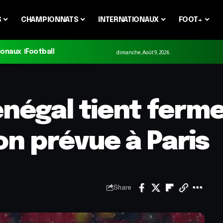
S
CHAMPIONNATS
INTERNATIONAUX
FOOT+
ionaux
Football
dimanche, Août 9, 2026
énégal tient ferme
n prévue à Paris
Share