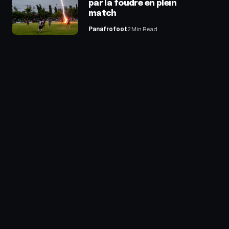
par la foudre en plein
match
Panafrofoot
2 Min Read