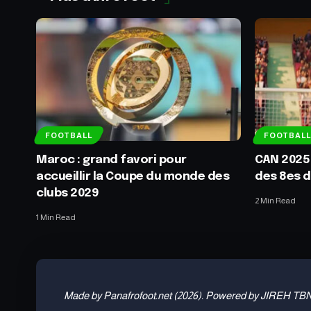
FOOTBALL
FOOTBALL
Maroc : grand favori pour
CAN 2025
accueillir la Coupe du monde des
des 8es d
clubs 2029
2 Min Read
1 Min Read
Made by Panafrofoot.net (2026). Powered by JIREH