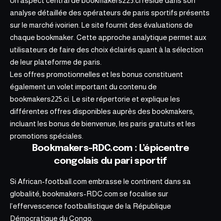
Un aspect central de bookmakers225.ci réside dans son
analyse détaillée des opérateurs de paris sportifs présents
sur le marché ivoirien. Le site fournit des évaluations de
chaque bookmaker. Cette approche analytique permet aux
utilisateurs de faire des choix éclairés quant à la sélection
de leur plateforme de paris.
Les offres promotionnelles et les bonus constituent
également un volet important du contenu de
bookmakers225.ci. Le site répertorie et explique les
différentes offres disponibles auprès des bookmakers,
incluant les bonus de bienvenue, les paris gratuits et les
promotions spéciales.
Bookmakers-RDC.com : L’épicentre
congolais du pari sportif
Si African-football.com embrasse le continent dans sa
globalité,
bookmakers-RDC.com
se focalise sur
l’effervescence footballistique de la République
Démocratique du Congo.