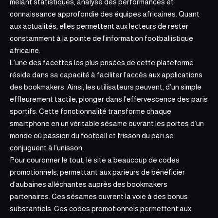
mêlant statistiques, analyse des performances et
connaissance approfondie des équipes africaines. Quant
aux actualités, elles permettent aux lecteurs de rester
constamment à la pointe de l’
information footballistique
africaine
.
L’une des facettes les plus prisées de cette plateforme
réside dans sa capacité à faciliter l’accès aux applications
des bookmakers. Ainsi, les utilisateurs peuvent, d’un simple
effleurement tactile, plonger dans l’effervescence des paris
sportifs. Cette fonctionnalité transforme chaque
smartphone en un véritable sésame ouvrant les portes d’un
monde où passion du football et frisson du pari se
conjuguent à l’unisson.
Pour couronner le tout, le site a beaucoup de codes
promotionnels, permettant aux parieurs de bénéficier
d’aubaines alléchantes auprès des bookmakers
partenaires. Ces sésames ouvrent la voie à des bonus
substantiels. Ces codes promotionnels permettent aux