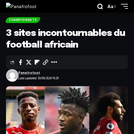
Aa
CHAMPIONNATS
3 sites incontournables du
football africain
Panafrofoot
Last updated: 18/09/2024 19:29