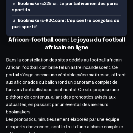
Bookmakers225.ci : Le portail ivoirien des paris
sportifs
Bookmakers-RDC.com : L’épicentre congolais du
pari sportif
African-football.com : Le joyau du football
africain en ligne
Dans la constellation des sites dédiés au football africain,
African-football.com
brille tel un astre incandescent. Ce
portail s’érige comme une véritable pièce maîtresse, offrant
aux aficionados du ballon rond un panorama complet de
l’univers footballistique continental. Ce site propose une
pléthore de contenus, allant des pronostics avisés aux
actualités, en passant par un éventail des meilleurs
bookmakers.
Les pronostics, minutieusement élaborés par une équipe
d’experts chevronnés, sont le fruit d’une alchimie complexe