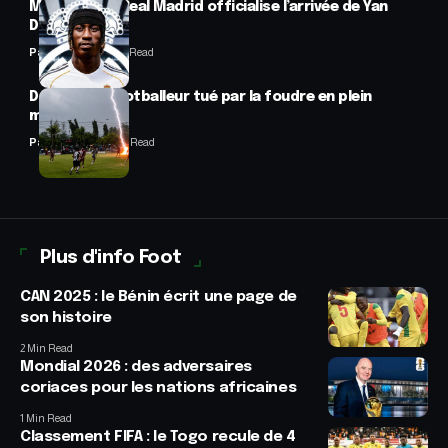
Mercato : Le Real Madrid officialise l’arrivée de Yan
Diomandé
Panafrofoot
1 Min Read
Drame : un footballeur tué par la foudre en plein
match
Panafrofoot
2 Min Read
Plus d'info Foot
CAN 2025 : le Bénin écrit une page de
son histoire
2 Min Read
Mondial 2026 : des adversaires
coriaces pour les nations africaines
1 Min Read
Classement FIFA : le Togo recule de 4