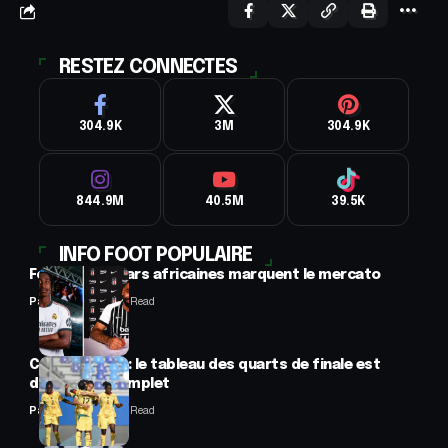
RESTEZ CONNECTES
304.9K
3M
304.9K
844.9M
40.5M
39.5K
INFO FOOT POPULAIRE
Football : 2 stars africaines marquent le mercato
Panafrofoot
2 Min Read
CAN féminine : le tableau des quarts de finale est
désormais complet
Panafrofoot
2 Min Read