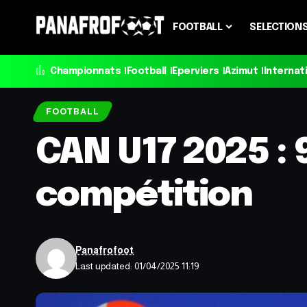
FOOTBALL
SELECTION
Championnats
Football
Eperviers
Azimut
Internat
FOOTBALL
CAN U17 2025 : 9
compétition
Panafrofoot
Last updated: 01/04/2025 11:19