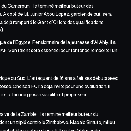
 du Cameroun. Il a terminé meilleur buteur des
. A coté de lui, Junior Abou Lopez, gardien de but, sera
 a déjà remporté le Gant d’Or lors des qualifications.
e)
e l’Égypte. Pensionnaire de la jeunesse d’Al Ahly, il a
NAF. Son talent sera essentiel pour tenter de remporter un
rique du Sud. L’attaquant de 16 ans a fait ses débuts avec
sse. Chelsea FC l’a déjà invité pour une évaluation. Il
 s’offrir une grosse visibilité et progresser.
ive de la Zambie. Il a terminé meilleur buteur du
nt un triplé contre le Zimbabwe. Mapalo Simute, milieu
ssentiel à la création du jeu. Nthasilwe Malupande