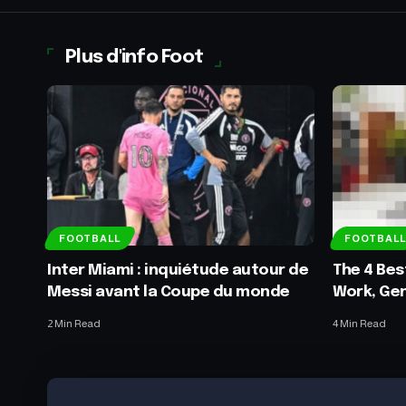
Plus d'info Foot
FOOTBALL
FOOTBALL
Inter Miami : inquiétude autour de
The 4 Bes
Messi avant la Coupe du monde
Work, Gen
2 Min Read
4 Min Read