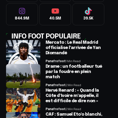
844.9M
40.5M
39.5K
INFO FOOT POPULAIRE
Mercato : Le Real Madrid
officialise l’arrivée de Yan
Diomandé
Panafrofoot
1 Min Read
Drame : un footballeur tué
par la foudre en plein
match
Panafrofoot
2 Min Read
Hervé Renard : « Quand la
Côte d’Ivoire m’appelle, il
est difficile de dire non »
Panafrofoot
2 Min Read
CAF : Samuel Eto’o blanchi,