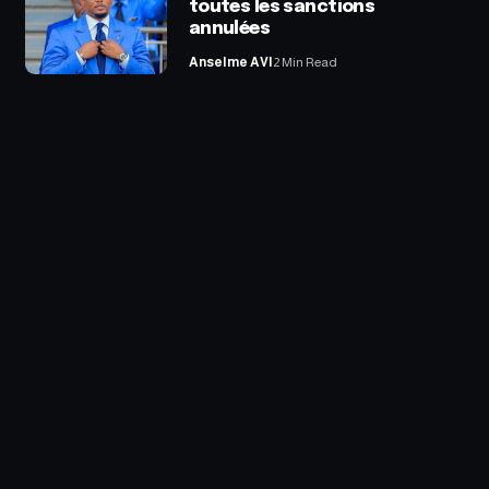
toutes les sanctions
annulées
Anselme AVI
2 Min Read