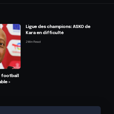
Ligue des champions: ASKO de
Kara en difficulté
2 Min Read
 football
ble »