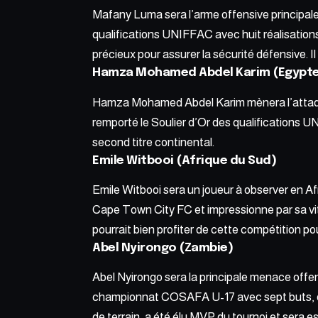
Mafany Luma sera l’arme offensive principale
qualifications UNIFFAC avec huit réalisations
précieux pour assurer la sécurité défensive. Il
Hamza Mohamed Abdel Karim (Egypt
Hamza Mohamed Abdel Karim mènera l’attaque d
remporté le Soulier d’Or des qualifications U
second titre continental.
Emile Witbooi (Afrique du Sud)
Emile Witbooi sera un joueur à observer en Af
Cape Town City FC et impressionne par sa vite
pourrait bien profiter de cette compétition pour
Abel Nyirongo (Zambie)
Abel Nyirongo sera la principale menace offens
championnat COSAFA U-17 avec sept buts, do
de terrain, a été élu MVP du tournoi et sera e