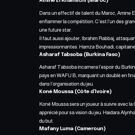
Amine El Khamlichi (Maroc)
Dans un effectif de talent du Maroc, Amine El
enflammer la compétition. C’est l’un des gra
une future star.
Il faut aussi ajouter, Ibrahim Rabbaj, attaqu
impressionnantes. Hamza Bouhadi, capitaine et 
Asharaf Tabsoba (Burkina Faso)
Asharaf Tabsoba incarnera l’espoir du Burkin
pays en WAFU B, marquant un doublé en finale.
dans l’organisation du jeu.
Koné Moussa (Côte d’Ivoire)
Koné Moussa sera un joueur à suivre avec la C
apprécié pour sa vision du jeu. Haidara Alynh
du but.
Mafany Luma (Cameroun)