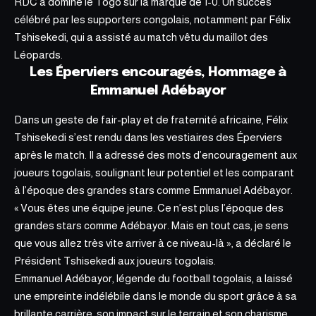
RDC a dominé le Togo sur la marque de 1-0
. Un succès
célébré par les supporters congolais, notamment par Félix
Tshisekedi, qui a assisté au match vêtu du maillot des
Léopards.
Les Éperviers encouragés, Hommage à
Emmanuel Adébayor
Dans un geste de fair-play et de fraternité africaine, Félix
Tshisekedi s’est rendu dans les vestiaires des Éperviers
après le match. Il a adressé des mots d’encouragement aux
joueurs togolais, soulignant leur potentiel et les comparant
à l’époque des grandes stars comme Emmanuel Adébayor.
« Vous êtes une équipe jeune. Ce n’est plus l’époque des
grandes stars comme Adébayor. Mais en tout cas, je sens
que vous allez très vite arriver à ce niveau-là », a déclaré le
Président Tshisekedi aux joueurs togolais.
Emmanuel Adébayor, légende du football togolais, a laissé
une empreinte indélébile dans le monde du sport grâce à sa
brillante carrière, son impact sur le terrain et son charisme.