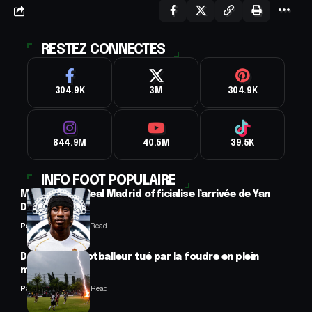
RESTEZ CONNECTES
304.9K
3M
304.9K
844.9M
40.5M
39.5K
INFO FOOT POPULAIRE
Mercato : Le Real Madrid officialise l’arrivée de Yan
Diomandé
Panafrofoot
1 Min Read
Drame : un footballeur tué par la foudre en plein
match
Panafrofoot
2 Min Read