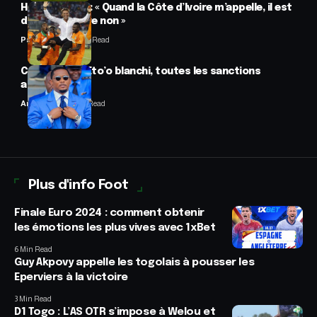
Hervé Renard : « Quand la Côte d’Ivoire m’appelle, il est
difficile de dire non »
Panafrofoot
2 Min Read
CAF : Samuel Eto’o blanchi, toutes les sanctions
annulées
Anselme AVI
2 Min Read
Plus d'info Foot
Finale Euro 2024 : comment obtenir
les émotions les plus vives avec 1xBet
6 Min Read
Guy Akpovy appelle les togolais à pousser les
Eperviers à la victoire
3 Min Read
D1 Togo : L’AS OTR s’impose à Welou et