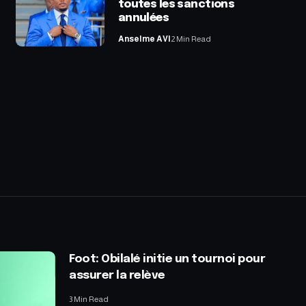
toutes les sanctions
annulées
Anselme AVI
2 Min Read
Foot: Obilalé initie un tournoi pour
assurer la relève
3 Min Read