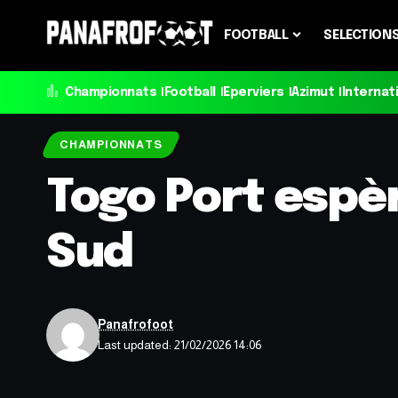
FOOTBALL
SELECTION
Championnats
Football
Eperviers
Azimut
Internat
CHAMPIONNATS
Togo Port espèr
Sud
Panafrofoot
Last updated: 21/02/2026 14:06