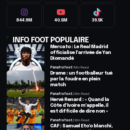
844.9M
40.5M
39.5K
INFO FOOT POPULAIRE
Mercato : Le Real Madrid
officialise l’arrivée de Yan
Diomandé
Panafrofoot
1 Min Read
Drame : un footballeur tué
par la foudre en plein
match
Panafrofoot
2 Min Read
Hervé Renard : « Quand la
Côte d’Ivoire m’appelle, il
est difficile de dire non »
Panafrofoot
2 Min Read
CAF : Samuel Eto’o blanchi,