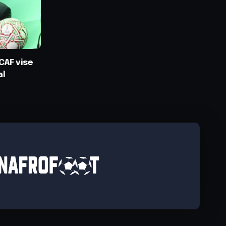
CAF vise
al