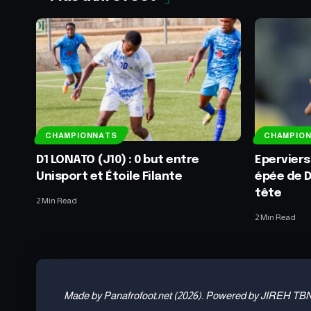
CHAMPIONNATS
CHAMPIO
D1 LONATO (J10) : 0 but entre
Eperviers
Unisport et Étoile Filante
épée de 
tête
2 Min Read
2 Min Read
Made by Panafrofoot.net (2026). Powered by JIREH