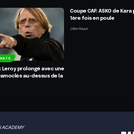
Coupe CAF: ASKO de Kara 
1ère fois en poule
2 Min Read
NNATS
: Leroy prolongé avec une
Damoclès au-dessus de la
 TBN ACADEMY