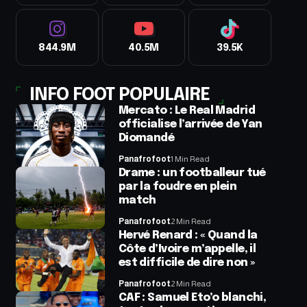
844.9M
40.5M
39.5K
INFO FOOT POPULAIRE
Mercato : Le Real Madrid
officialise l’arrivée de Yan
Diomandé
Panafrofoot
1 Min Read
Drame : un footballeur tué
par la foudre en plein
match
Panafrofoot
2 Min Read
Hervé Renard : « Quand la
Côte d’Ivoire m’appelle, il
est difficile de dire non »
Panafrofoot
2 Min Read
CAF : Samuel Eto’o blanchi,