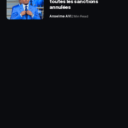
toutes les sanctions
annulées
Anselme AVI
2 Min Read