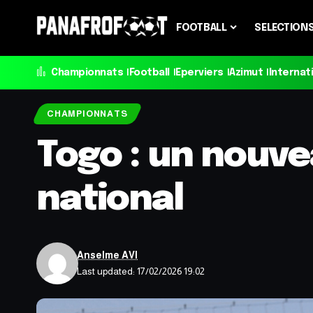
FOOTBALL
SELECTION
Championnats
Football
Eperviers
Azimut
Internat
CHAMPIONNATS
Togo : un nouve
national
Anselme AVI
Last updated: 17/02/2026 19:02