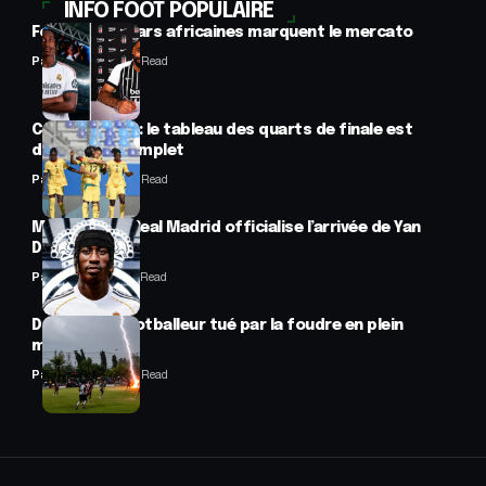
INFO FOOT POPULAIRE
Football : 2 stars africaines marquent le mercato
Panafrofoot
2 Min Read
CAN féminine : le tableau des quarts de finale est
désormais complet
Panafrofoot
2 Min Read
Mercato : Le Real Madrid officialise l’arrivée de Yan
Diomandé
Panafrofoot
1 Min Read
Drame : un footballeur tué par la foudre en plein
match
Panafrofoot
2 Min Read