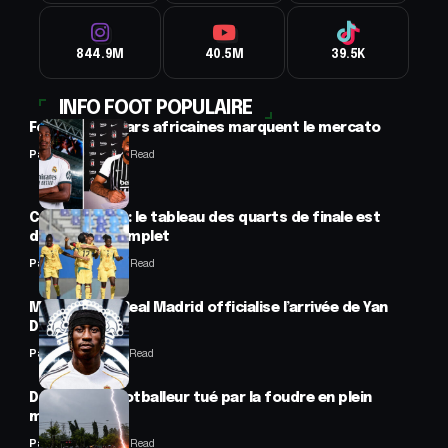
844.9M
40.5M
39.5K
INFO FOOT POPULAIRE
Football : 2 stars africaines marquent le mercato
Panafrofoot
2 Min Read
CAN féminine : le tableau des quarts de finale est
désormais complet
Panafrofoot
2 Min Read
Mercato : Le Real Madrid officialise l’arrivée de Yan
Diomandé
Panafrofoot
1 Min Read
Drame : un footballeur tué par la foudre en plein
match
Panafrofoot
2 Min Read