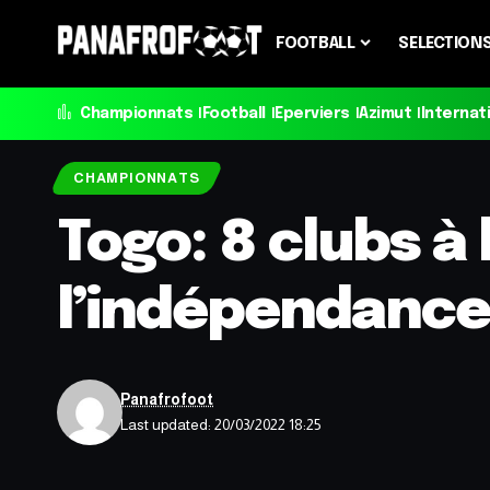
FOOTBALL
SELECTION
Championnats
Football
Eperviers
Azimut
Internat
CHAMPIONNATS
Togo: 8 clubs à 
l’indépendanc
Panafrofoot
Last updated: 20/03/2022 18:25