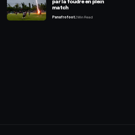
par la foudre en plein
match
Panafrofoot
2 Min Read