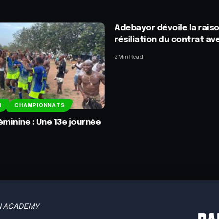
Adebayor dévoile la raiso
résiliation du contrat av
2 Min Read
N
CHAMPIONNATS
éminine : Une 13e journée
e
 TBN ACADEMY