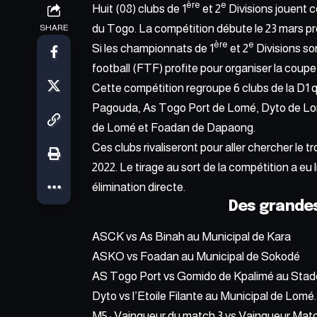
ère
e
Huit (08) clubs de 1
et 2
Divisions jouent 
du Togo. La compétition débute le 23 mars pr
SHARE
ère
e
Si
les championnats de 1
et 2
Divisions s
football (FTF)
profite pour organiser la coupe 
Cette compétition regroupe 6 clubs de la D
Pagouda, As Togo Port de Lomé, Dyto de Lomé
de Lomé et Foadan de Dapaong.
Ces clubs rivaliseront pour aller chercher le tr
2022. Le tirage au sort de la compétition a eu
élimination directe.
Des grandes
ASCK vs As Binah au Municipal de Kara
ASKO vs Foadan au Municipal de Sokodé
AS Togo Port vs Gomido de Kpalimé au Sta
Dyto vs l’Etoile Filante au Municipal de Lomé.
M5 : Vainqueur du match 3 vs Vainqueur Matc