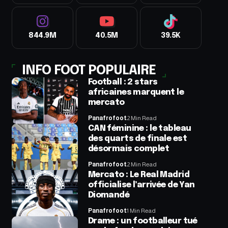
844.9M
40.5M
39.5K
INFO FOOT POPULAIRE
Football : 2 stars
africaines marquent le
mercato
Panafrofoot
2 Min Read
CAN féminine : le tableau
des quarts de finale est
désormais complet
Panafrofoot
2 Min Read
Mercato : Le Real Madrid
officialise l’arrivée de Yan
Diomandé
Panafrofoot
1 Min Read
Drame : un footballeur tué