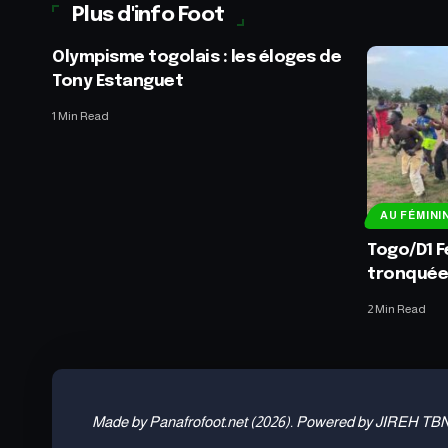
Plus d'info Foot
Olympisme togolais : les éloges de
Tony Estanguet
1 Min Read
AU FÉMINI
Togo/D1 F
tronqué
2 Min Read
Made by Panafrofoot.net (2026). Powered by JIREH