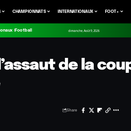
S
CHAMPIONNATS
INTERNATIONAUX
FOOT+
ionaux
Football
dimanche, Août 9, 2026
l’assaut de la cou
e
Share