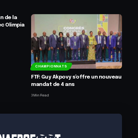
n de la
ec Olimpia
CHAMPIONNATS
FTF: Guy Akpovy s’offre un nouveau
mandat de 4 ans
3 Min Read