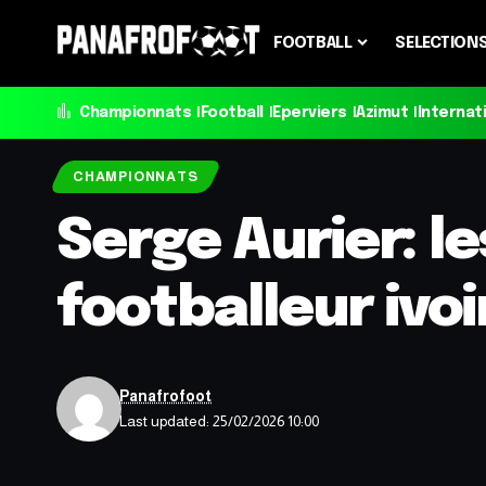
FOOTBALL
SELECTION
Championnats
Football
Eperviers
Azimut
Internat
CHAMPIONNATS
Serge Aurier: l
footballeur ivoi
Panafrofoot
Last updated: 25/02/2026 10:00