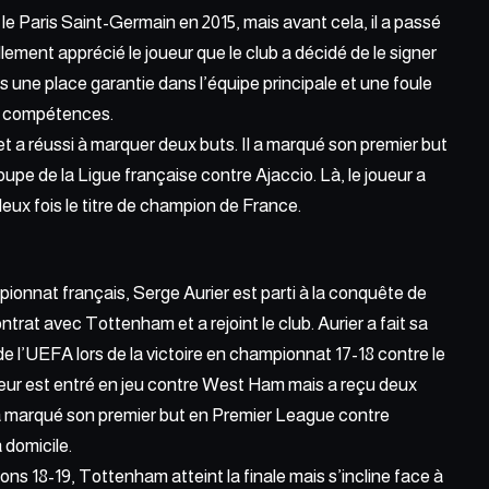
le Paris Saint-Germain en 2015, mais avant cela, il a passé
llement apprécié le joueur que le club a décidé de le signer
s une place garantie dans l’équipe principale et une foule
es compétences.
 et a réussi à marquer deux buts. Il a marqué son premier but
Coupe de la Ligue française contre Ajaccio. Là, le joueur a
eux fois le titre de champion de France.
onnat français, Serge Aurier est parti à la conquête de
contrat avec
Tottenham
et a rejoint le club. Aurier a fait sa
 l’UEFA lors de la victoire en championnat 17-18 contre le
eur est entré en jeu contre West Ham mais a reçu deux
 a marqué son premier but en Premier League contre
à domicile.
ns 18-19, Tottenham atteint la finale mais s’incline face à