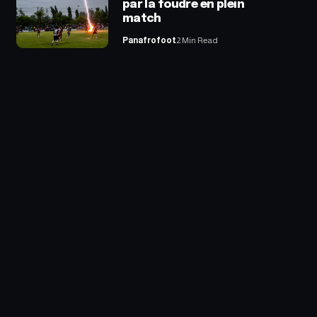
par la foudre en plein
match
Panafrofoot
2 Min Read