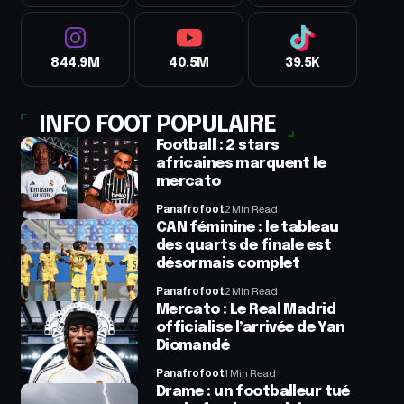
844.9M
40.5M
39.5K
INFO FOOT POPULAIRE
Football : 2 stars
africaines marquent le
mercato
Panafrofoot
2 Min Read
CAN féminine : le tableau
des quarts de finale est
désormais complet
Panafrofoot
2 Min Read
Mercato : Le Real Madrid
officialise l’arrivée de Yan
Diomandé
Panafrofoot
1 Min Read
Drame : un footballeur tué