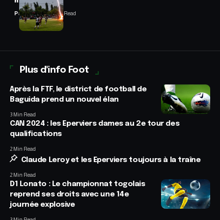
match
Panafrofoot
2 Min Read
Plus d'info Foot
Après la FTF, le district de football de
Baguida prend un nouvel élan
3 Min Read
CAN 2024 : les Eperviers dames au 2e tour des
qualifications
2 Min Read
Claude Leroy et les Eperviers toujours à la traîne
2 Min Read
D1 Lonato : Le championnat togolais
reprend ses droits avec une 14e
journée explosive
3 Min Read