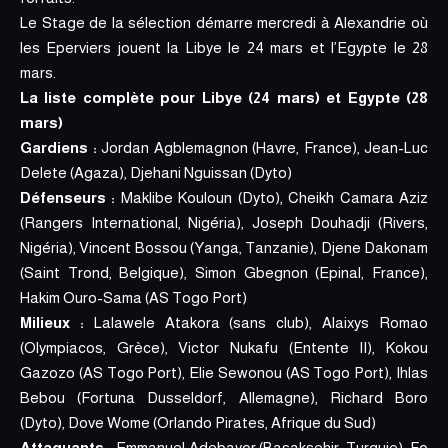
Le Stage de la sélection démarre mercredi à Alexandrie où
les Eperviers jouent la Libye le 24 mars et l’Egypte le 28
mars.
La liste complète pour Libye (24 mars) et Egypte (28
mars)
Gardiens :
Jordan Agblemagnon (Havre, France), Jean-Luc
Delete (Agaza), Djehani Nguissan (Dyto)
Défenseurs :
Maklibe Kouloun (Dyto), Cheikh Camara Aziz
(Rangers International, Nigéria), Joseph Douhadji (Rivers,
Nigéria), Vincent Bossou (Yanga, Tanzanie), Djene Dakonam
(Saint Trond, Belgique), Simon Gbegnon (Epinal, France),
Hakim Ouro-Sama (AS Togo Port)
Milieux :
Lalawele Atakora (sans club), Alaixys Romao
(Olympiacos, Grèce), Victor Nukafu (Entente II), Kokou
Gazozo (AS Togo Port), Elie Sewonou (AS Togo Port), Ihlas
Bebou (Fortuna Dusseldorf, Allemagne), Richard Boro
(Dyto), Dove Wome (Orlando Pirates, Afrique du Sud)
Attaquants :
Emmanuel Adebayor (Basaksehir, Turquie), Fo