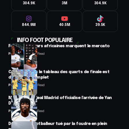
304.9K
3M
304.9K
844.9M
40.5M
39.5K
INFO FOOT POPULAIRE
Football : 2 stars africaines marquent le mercato
Panafrofoot
2 Min Read
CAN féminine : le tableau des quarts de finale est
désormais complet
Panafrofoot
2 Min Read
Mercato : Le Real Madrid officialise l’arrivée de Yan
Diomandé
Panafrofoot
1 Min Read
Drame : un footballeur tué par la foudre en plein