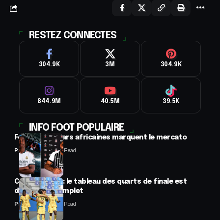
RESTEZ CONNECTES
304.9K
3M
304.9K
844.9M
40.5M
39.5K
INFO FOOT POPULAIRE
Football : 2 stars africaines marquent le mercato
Panafrofoot
2 Min Read
CAN féminine : le tableau des quarts de finale est
désormais complet
Panafrofoot
2 Min Read