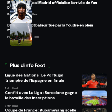
Mercato : Le Real Madrid officialise l’arrivée de Yan
Diomandé
Panafrofoot
1 Min Read
Drame : un footballeur tué par la foudre en plein
match
Panafrofoot
2 Min Read
Plus d'info Foot
Ligue des Nations : Le Portugal
triomphe de l’Espagne en finale
1 Min Read
Conflit avec La Liga : Barcelone gagne
la bataille des inscriptions
3 Min Read
Coupe de France : Aubameyang scelle