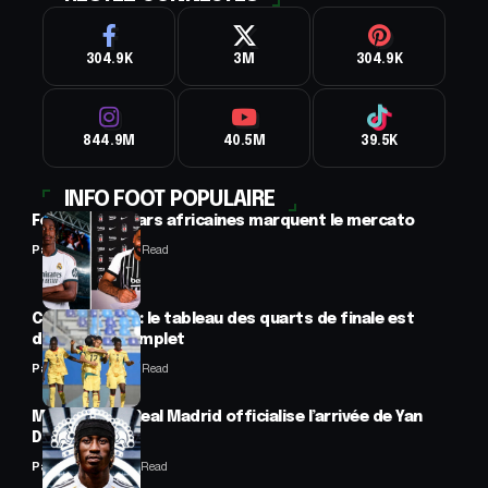
304.9K
3M
304.9K
844.9M
40.5M
39.5K
INFO FOOT POPULAIRE
Football : 2 stars africaines marquent le mercato
Panafrofoot
2 Min Read
CAN féminine : le tableau des quarts de finale est
désormais complet
Panafrofoot
2 Min Read
Mercato : Le Real Madrid officialise l’arrivée de Yan
Diomandé
Panafrofoot
1 Min Read