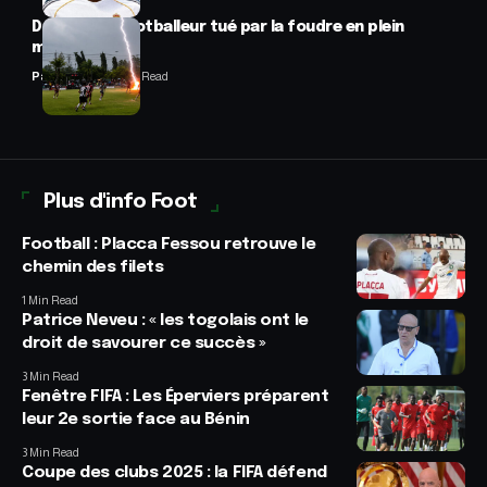
Drame : un footballeur tué par la foudre en plein
match
Panafrofoot
2 Min Read
Plus d'info Foot
Football : Placca Fessou retrouve le
chemin des filets
1 Min Read
Patrice Neveu : « les togolais ont le
droit de savourer ce succès »
3 Min Read
Fenêtre FIFA : Les Éperviers préparent
leur 2e sortie face au Bénin
3 Min Read
Coupe des clubs 2025 : la FIFA défend