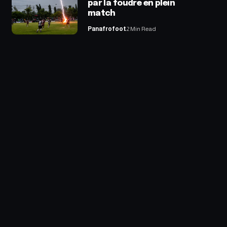
par la foudre en plein
match
Panafrofoot
2 Min Read