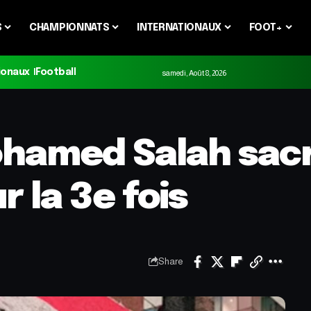
S
CHAMPIONNATS
INTERNATIONAUX
FOOT+
ionaux
Football
samedi, Août 8, 2026
ohamed Salah sacr
r la 3e fois
Share