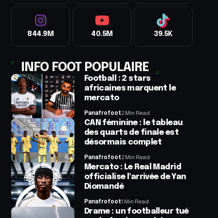
844.9M
40.5M
39.5K
INFO FOOT POPULAIRE
Football : 2 stars
africaines marquent le
mercato
Panafrofoot
2 Min Read
CAN féminine : le tableau
des quarts de finale est
désormais complet
Panafrofoot
2 Min Read
Mercato : Le Real Madrid
officialise l’arrivée de Yan
Diomandé
Panafrofoot
1 Min Read
Drame : un footballeur tué