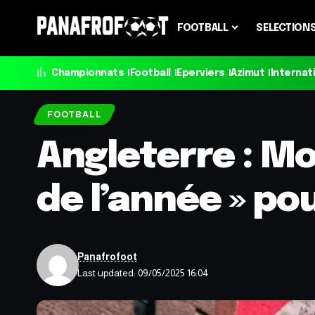
FOOTBALL
SELECTION
Championnats
Football
Eperviers
Azimut
Internat
FOOTBALL
Angleterre : M
de l’année » pou
Panafrofoot
Last updated: 09/05/2025 16:04