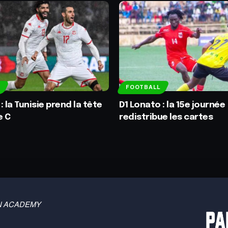
FOOTBALL
 la Tunisie prend la tête
D1 Lonato : la 15e journée
e C
redistribue les cartes
 TBN ACADEMY