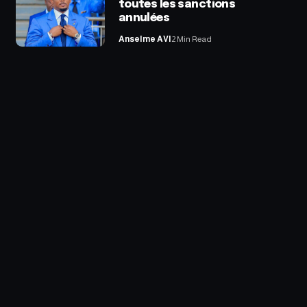
toutes les sanctions
annulées
Anselme AVI
2 Min Read