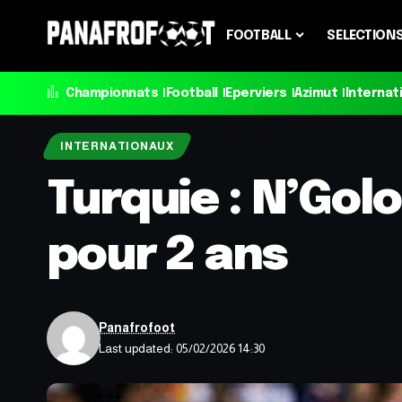
FOOTBALL
SELECTION
Championnats
Football
Eperviers
Azimut
Internat
INTERNATIONAUX
Turquie : N’Gol
pour 2 ans
Panafrofoot
Last updated: 05/02/2026 14:30