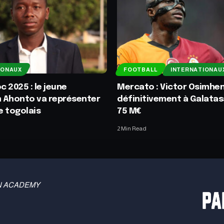
IONAUX
FOOTBALL
INTERNATIONAU
 2025 : le jeune
Mercato : Victor Osimhe
 Ahonto va représenter
définitivement à Galatas
ge togolais
75 M€
2 Min Read
 TBN ACADEMY