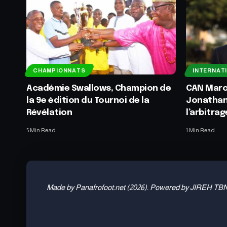
CHAMPIONNATS
INTERNAT
Académie Swallows, Champion de
CAN Maroc
la 9e édition du Tournoi de la
Jonathan
Révélation
l’arbitra
5 Min Read
1 Min Read
Made by Panafrofoot.net (2026). Powered by JIREH