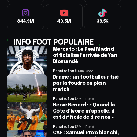
844.9M
40.5M
39.5K
INFO FOOT POPULAIRE
Mercato : Le Real Madrid
officialise l’arrivée de Yan
Diomandé
Panafrofoot
1 Min Read
Drame : un footballeur tué
par la foudre en plein
match
Panafrofoot
2 Min Read
Hervé Renard : « Quand la
Côte d’Ivoire m’appelle, il
est difficile de dire non »
Panafrofoot
2 Min Read
CAF : Samuel Eto’o blanchi,