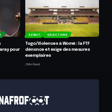
X
AZIMUT
SÉLECTIONS
n
Togo/Violences à Womé : la FTF
aray pour
dénonce et exige des mesures
exemplaires
2 Min Read