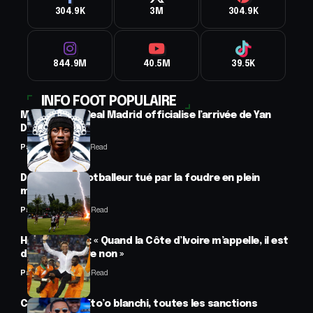
304.9K
3M
304.9K
844.9M
40.5M
39.5K
INFO FOOT POPULAIRE
Mercato : Le Real Madrid officialise l’arrivée de Yan
Diomandé
Panafrofoot
1 Min Read
Drame : un footballeur tué par la foudre en plein
match
Panafrofoot
2 Min Read
Hervé Renard : « Quand la Côte d’Ivoire m’appelle, il est
difficile de dire non »
Panafrofoot
2 Min Read
CAF : Samuel Eto’o blanchi, toutes les sanctions