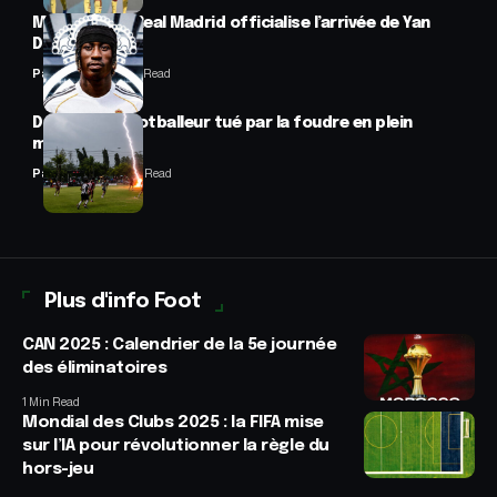
Mercato : Le Real Madrid officialise l’arrivée de Yan
Diomandé
Panafrofoot
1 Min Read
Drame : un footballeur tué par la foudre en plein
match
Panafrofoot
2 Min Read
Plus d'info Foot
CAN 2025 : Calendrier de la 5e journée
des éliminatoires
1 Min Read
Mondial des Clubs 2025 : la FIFA mise
sur l’IA pour révolutionner la règle du
hors-jeu