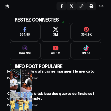
RESTEZ CONNECTES
304.9K
3M
304.9K
844.9M
40.5M
39.5K
INFO FOOT POPULAIRE
Football : 2 stars africaines marquent le mercato
Panafrofoot
2 Min Read
CAN féminine : le tableau des quarts de finale est
désormais complet
Panafrofoot
2 Min Read