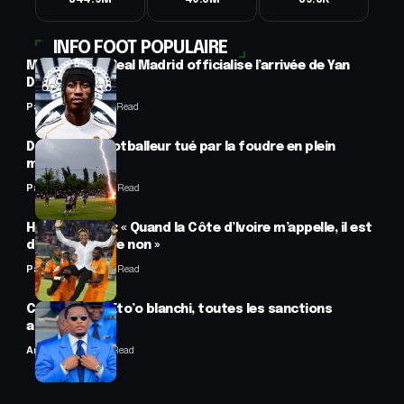
844.9M
40.5M
39.5K
INFO FOOT POPULAIRE
Mercato : Le Real Madrid officialise l’arrivée de Yan
Diomandé
Panafrofoot
1 Min Read
Drame : un footballeur tué par la foudre en plein
match
Panafrofoot
2 Min Read
Hervé Renard : « Quand la Côte d’Ivoire m’appelle, il est
difficile de dire non »
Panafrofoot
2 Min Read
CAF : Samuel Eto’o blanchi, toutes les sanctions
annulées
Anselme AVI
2 Min Read