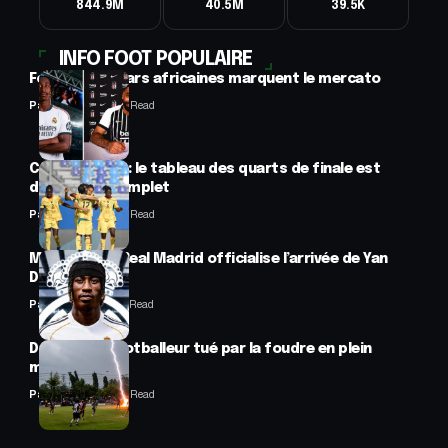
844.9M
40.5M
39.5K
INFO FOOT POPULAIRE
Football : 2 stars africaines marquent le mercato
Panafrofoot
2 Min Read
CAN féminine : le tableau des quarts de finale est
désormais complet
Panafrofoot
2 Min Read
Mercato : Le Real Madrid officialise l’arrivée de Yan
Diomandé
Panafrofoot
1 Min Read
Drame : un footballeur tué par la foudre en plein
match
Panafrofoot
2 Min Read