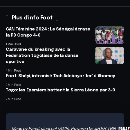
Plus d'info Foot
CAN Féminine 2024 : Le Sénégal écrase
la RD Congo 4-0
1 Min Read
Caravane du breaking avec la
Fédération togolaise de la danse
sportive
4 Min Read
Foot: Shéyi, intronisé ‘Dah Adebayor 1er’ à Abomey
2 Min Read
Togo: les Eperviers battent la Sierra Léone par 3-0
2 Min Read
Made by Panafrofoot.net (2026). Powered by JIREH TBN