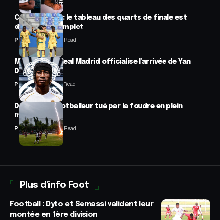
CAN féminine : le tableau des quarts de finale est
désormais complet
Panafrofoot
2 Min Read
Mercato : Le Real Madrid officialise l’arrivée de Yan
Diomandé
Panafrofoot
1 Min Read
Drame : un footballeur tué par la foudre en plein
match
Panafrofoot
2 Min Read
Plus d'info Foot
Football : Dyto et Semassi valident leur
montée en 1ère division