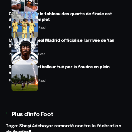
CAN féminine : le tableau des quarts de finale est
désormais complet
Panafrofoot
2 Min Read
Mercato : Le Real Madrid officialise l’arrivée de Yan
Diomandé
Panafrofoot
1 Min Read
Drame : un footballeur tué par la foudre en plein
match
Panafrofoot
2 Min Read
Plus d'info Foot
Togo: Sheyi Adebayor remonté contre la fédération