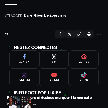
TAGGED:
Dare Nibombe
Eperviers
RESTEZ CONNECTES
304.9K
3M
304.9K
844.9M
40.5M
39.5K
INFO FOOT POPULAIRE
Football : 2 stars africaines marquent le mercato
Panafrofoot
2 Min Read