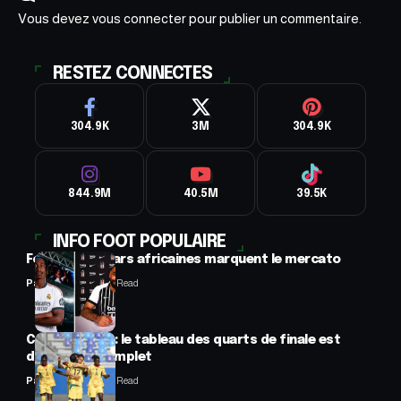
Vous devez
vous connecter
pour publier un commentaire.
RESTEZ CONNECTES
304.9K
3M
304.9K
844.9M
40.5M
39.5K
INFO FOOT POPULAIRE
Football : 2 stars africaines marquent le mercato
Panafrofoot
2 Min Read
CAN féminine : le tableau des quarts de finale est
désormais complet
Panafrofoot
2 Min Read