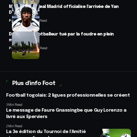
Mercato : Le Real Madrid officialise l’arrivée de Yan
Diomandé
Panafrofoot
1 Min Read
Drame : un footballeur tué par la foudre en plein
match
Panafrofoot
2 Min Read
Plus d'info Foot
Football togolais: 2 ligues professionnelles se créent
3 Min Read
Le message de Faure Gnassingbe que Guy Lorenzo a
livré aux Eperviers
2 Min Read
La 3e édition du Tournoi de l’Amitié