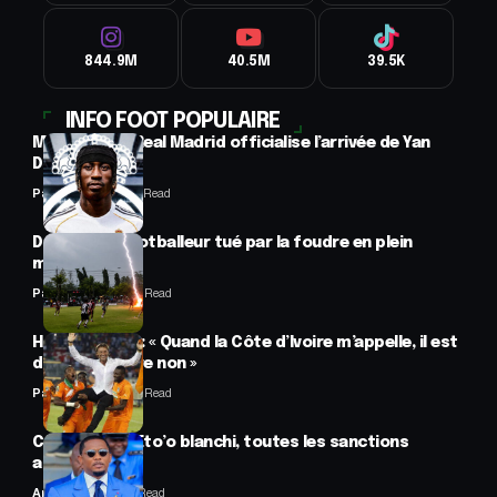
844.9M
40.5M
39.5K
INFO FOOT POPULAIRE
Mercato : Le Real Madrid officialise l’arrivée de Yan
Diomandé
Panafrofoot
1 Min Read
Drame : un footballeur tué par la foudre en plein
match
Panafrofoot
2 Min Read
Hervé Renard : « Quand la Côte d’Ivoire m’appelle, il est
difficile de dire non »
Panafrofoot
2 Min Read
CAF : Samuel Eto’o blanchi, toutes les sanctions
annulées
Anselme AVI
2 Min Read