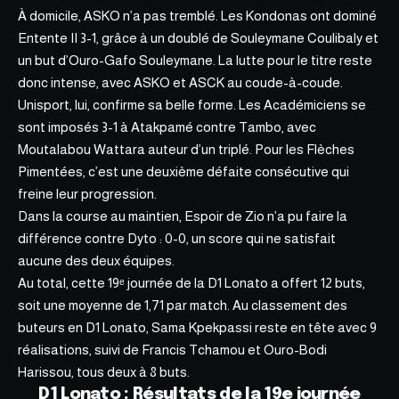
À domicile, ASKO n’a pas tremblé. Les Kondonas ont dominé
Entente II 3-1, grâce à un doublé de Souleymane Coulibaly et
un but d’Ouro-Gafo Souleymane. La lutte pour le titre reste
donc intense, avec ASKO et ASCK au coude-à-coude.
Unisport, lui, confirme sa belle forme. Les Académiciens se
sont imposés 3-1 à Atakpamé contre Tambo, avec
Moutalabou Wattara auteur d’un triplé. Pour les Flèches
Pimentées, c’est une deuxième défaite consécutive qui
freine leur progression.
Dans la course au maintien, Espoir de Zio n’a pu faire la
différence contre Dyto : 0-0, un score qui ne satisfait
aucune des deux équipes.
Au total, cette 19ᵉ journée de la D1 Lonato a offert 12 buts,
soit une moyenne de 1,71 par match. Au classement des
buteurs en D1 Lonato, Sama Kpekpassi reste en tête avec 9
réalisations, suivi de Francis Tchamou et Ouro-Bodi
Harissou, tous deux à 8 buts.
D1 Lonato : Résultats de la 19e journée