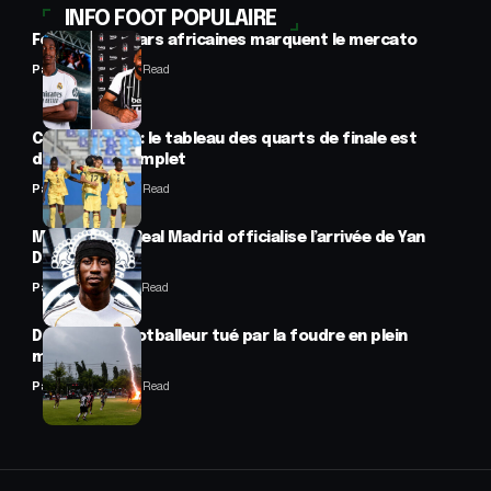
INFO FOOT POPULAIRE
Football : 2 stars africaines marquent le mercato
Panafrofoot
2 Min Read
CAN féminine : le tableau des quarts de finale est
désormais complet
Panafrofoot
2 Min Read
Mercato : Le Real Madrid officialise l’arrivée de Yan
Diomandé
Panafrofoot
1 Min Read
Drame : un footballeur tué par la foudre en plein
match
Panafrofoot
2 Min Read