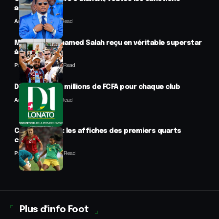
annulées
Anselme AVI
2 Min Read
Mercato : Mohamed Salah reçu en véritable superstar
à Trabzon
Panafrofoot
1 Min Read
D1 Lonato : 70 millions de FCFA pour chaque club
Anselme AVI
2 Min Read
CAN féminine : les affiches des premiers quarts
connues
Panafrofoot
2 Min Read
Plus d'info Foot