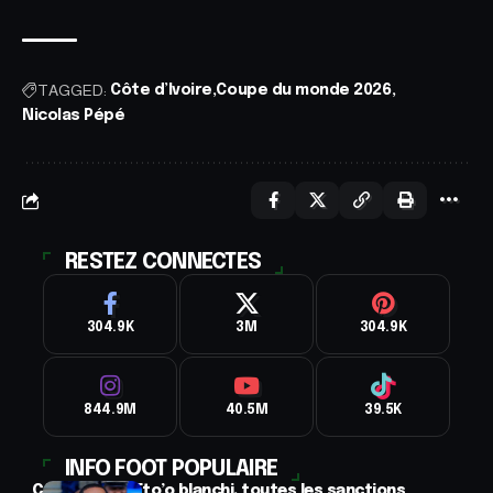
TAGGED:
Côte d’Ivoire
Coupe du monde 2026
Nicolas Pépé
RESTEZ CONNECTES
304.9K
3M
304.9K
844.9M
40.5M
39.5K
INFO FOOT POPULAIRE
CAF : Samuel Eto’o blanchi, toutes les sanctions