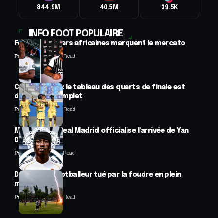
844.9M
40.5M
39.5K
INFO FOOT POPULAIRE
Football : 2 stars africaines marquent le mercato
Panafrofoot
2 Min Read
CAN féminine : le tableau des quarts de finale est
désormais complet
Panafrofoot
2 Min Read
Mercato : Le Real Madrid officialise l’arrivée de Yan
Diomandé
Panafrofoot
1 Min Read
Drame : un footballeur tué par la foudre en plein
match
Panafrofoot
2 Min Read