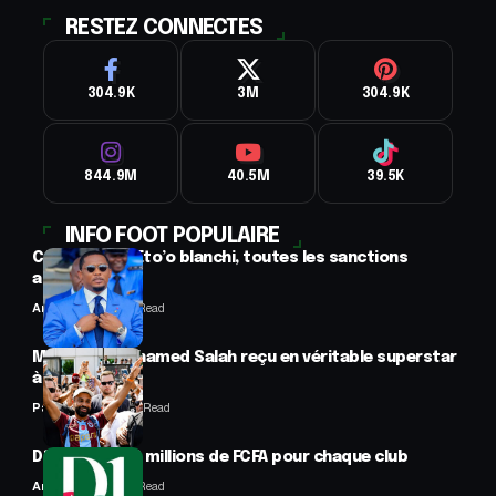
RESTEZ CONNECTES
304.9K
3M
304.9K
844.9M
40.5M
39.5K
INFO FOOT POPULAIRE
CAF : Samuel Eto’o blanchi, toutes les sanctions
annulées
Anselme AVI
2 Min Read
Mercato : Mohamed Salah reçu en véritable superstar
à Trabzon
Panafrofoot
1 Min Read
D1 Lonato : 70 millions de FCFA pour chaque club
Anselme AVI
2 Min Read