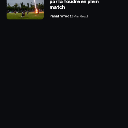
par la foudre en plein
match
Panafrofoot
2 Min Read