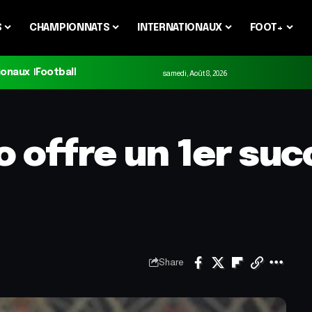
S
CHAMPIONNATS
INTERNATIONAUX
FOOT+
ionaux
Football
samedi, Août 8, 2026
lo offre un 1er s
Share