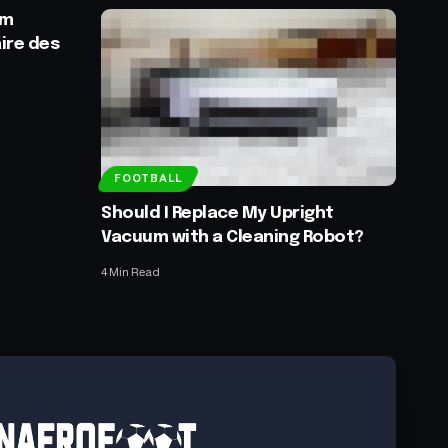
hm
ire des
FOOTBALL
Should I Replace My Upright
Vacuum with a Cleaning Robot?
4 Min Read