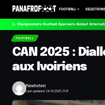
FOOTBALL
SELECTION
Championnats
Football
Eperviers
Azimut
Internat
FOOTBALL
CAN 2025 : Dial
aux Ivoiriens
Panafrofoot
Last updated: 24/12/2025 21:01