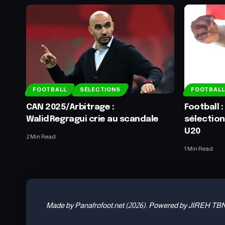
FOOTBALL
SÉLECTIONS
FOOTBALL
CAN 2025/Arbitrage :
Football :
Walid Regragui crie au scandale
sélection
U20
2 Min Read
1 Min Read
Made by Panafrofoot.net (2026). Powered by JIREH