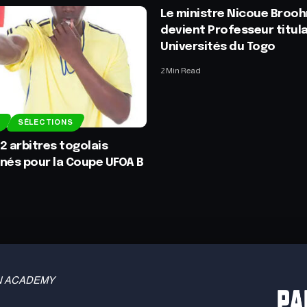
Le ministre Nicoue Broo
devient Professeur titula
Universités du Togo
2 Min Read
SÉLECTIONS
 2 arbitres togolais
nés pour la Coupe UFOA B
 TBN ACADEMY