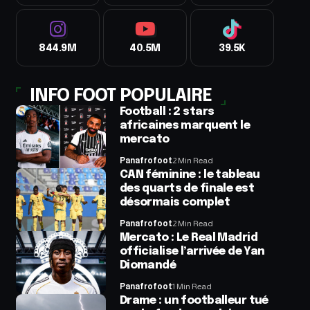
844.9M
40.5M
39.5K
INFO FOOT POPULAIRE
Football : 2 stars
africaines marquent le
mercato
Panafrofoot
2 Min Read
CAN féminine : le tableau
des quarts de finale est
désormais complet
Panafrofoot
2 Min Read
Mercato : Le Real Madrid
officialise l’arrivée de Yan
Diomandé
Panafrofoot
1 Min Read
Drame : un footballeur tué