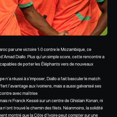
aroc par
une victoire 1-0 contre le Mozambique
, ce
d’Amad Diallo. Plus qu’un simple score, cette rencontre a
 capables de porter les Éléphants vers de nouveaux
ipe
n’a réussi à s’imposer,
Diallo a fait basculer le match
fert l’avantage aux Ivoiriens, mais a aussi galvanisé ses
ncontre avec maîtrise.
ais ni Franck Kessié sur un centre de Ghislain Konan, ni
 n’ont trouvé le chemin des filets. Néanmoins, la solidité
rement montré que la Côte d’Ivoire peut compter sur une