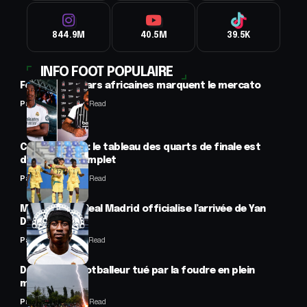
844.9M
40.5M
39.5K
INFO FOOT POPULAIRE
Football : 2 stars africaines marquent le mercato
Panafrofoot
2 Min Read
CAN féminine : le tableau des quarts de finale est
désormais complet
Panafrofoot
2 Min Read
Mercato : Le Real Madrid officialise l’arrivée de Yan
Diomandé
Panafrofoot
1 Min Read
Drame : un footballeur tué par la foudre en plein
match
Panafrofoot
2 Min Read