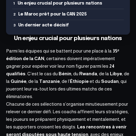
Un enjeu crucial pour plusieurs nations
Le Maroc prêt pour la CAN 2025
Un dernier acte décisif
Un enjeu crucial pour plusieurs nations
Parmi les équipes qui se battent pour une place à la
35ᵉ
édition de la CAN
, certaines doivent impérativement
gagner pour espérer voir leur nom figurer parmi les
24
qualifiés
. C’est le cas du
Bénin
, du
Rwanda
, de la
Libye
, de
la
Guinée
, de la
Tanzanie
, de l’
Éthiopie
et du
Soudan
, qui
joueront leur va-tout lors des ultimes matchs de ces
éliminatoires.
Chacune de ces sélections s’organise minutieusement pour
relever ce dernier défi. Les coachs affinent leurs stratégies,
les joueurs se préparent physiquement et mentalement, et
les supporters croisent les doigts.
Les rencontres à venir
seront disputées sous haute tension
, avec des enjeux