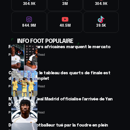
304.9K
3M
304.9K
844.9M
40.5M
39.5K
INFO FOOT POPULAIRE
Football : 2 stars africaines marquent le mercato
Panafrofoot
2 Min Read
CAN féminine : le tableau des quarts de finale est
désormais complet
Panafrofoot
2 Min Read
Mercato : Le Real Madrid officialise l’arrivée de Yan
Diomandé
Panafrofoot
1 Min Read
Drame : un footballeur tué par la foudre en plein