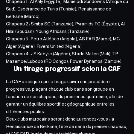
Chapeau 1 : Al Ahly (Égypte), Mamelodi Sundowns (Afrique du
Sud), Espérance de Tunis (Tunisie), Renaissance de
Berkane (Maroc).
Chapeau 2 : Simba SC (Tanzanie), Pyramids FC (Égypte), Al
Hilal (Soudan), Young Africans (Tanzanie).
Chapeau 3 : Petro Atlético (Angola), AS FAR (Maroc), MC
Alger (Algérie), Rivers United (Nigeria).
Chapeau 4 : JS Kabylie (Algérie), Stade Malien (Mali)
, TP
Mazembe/Lubopo
(RD Congo), Power Dynamos (Zambie).
Un tirage progressif selon la CAF
La CAF a indiqué que le tirage suivra une procédure
progressive, plaçant chaque club dans son groupe en
fonction de son chapeau, du premier au quatrième, afin de
garantir un équilibre sportif et géographique entre les
différentes poules.
Deux clubs marocains seront donc au rendez-vous : la
Renaissance de Berkane, tête de série du premier chapeau,
et l’AS FAR, logée dans le troisième chapeau.