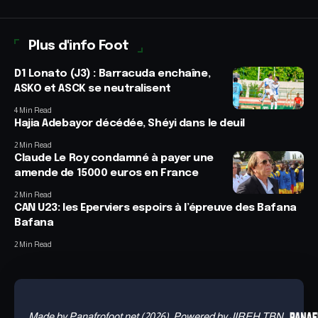
Plus d'info Foot
D1 Lonato (J3) : Barracuda enchaîne,
ASKO et ASCK se neutralisent
4 Min Read
Hajia Adebayor décédée, Shéyi dans le deuil
2 Min Read
Claude Le Roy condamné à payer une
amende de 15000 euros en France
2 Min Read
CAN U23: les Eperviers espoirs à l’épreuve des Bafana
Bafana
2 Min Read
Made by Panafrofoot.net (2026). Powered by JIREH TBN