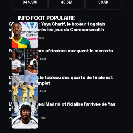
844.9M
40.5M
39.5K
INFO FOOT POPULAIRE
Glasgow 2026 : Yaya Charif, le boxeur togolais
introuvable après les jeux du Commonwealth
Anselme AVI
3 Min Read
Football : 2 stars africaines marquent le mercato
Panafrofoot
2 Min Read
CAN féminine : le tableau des quarts de finale est
désormais complet
Panafrofoot
2 Min Read
Mercato : Le Real Madrid officialise l’arrivée de Yan
Diomandé
Panafrofoot
1 Min Read