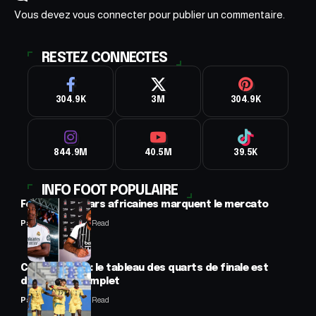
Vous devez
vous connecter
pour publier un commentaire.
RESTEZ CONNECTES
304.9K
3M
304.9K
844.9M
40.5M
39.5K
INFO FOOT POPULAIRE
Football : 2 stars africaines marquent le mercato
Panafrofoot
2 Min Read
CAN féminine : le tableau des quarts de finale est
désormais complet
Panafrofoot
2 Min Read