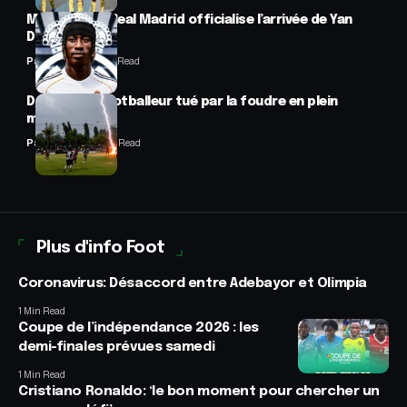
Mercato : Le Real Madrid officialise l’arrivée de Yan
Diomandé
Panafrofoot
1 Min Read
Drame : un footballeur tué par la foudre en plein
match
Panafrofoot
2 Min Read
Plus d'info Foot
Coronavirus: Désaccord entre Adebayor et Olimpia
1 Min Read
Coupe de l’indépendance 2026 : les
demi-finales prévues samedi
1 Min Read
Cristiano Ronaldo: ‘le bon moment pour chercher un