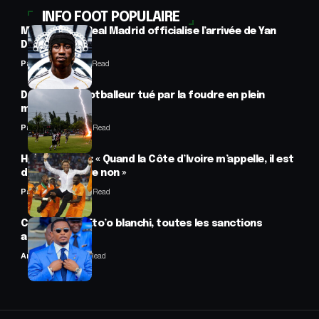
INFO FOOT POPULAIRE
Mercato : Le Real Madrid officialise l’arrivée de Yan
Diomandé
Panafrofoot
1 Min Read
Drame : un footballeur tué par la foudre en plein
match
Panafrofoot
2 Min Read
Hervé Renard : « Quand la Côte d’Ivoire m’appelle, il est
difficile de dire non »
Panafrofoot
2 Min Read
CAF : Samuel Eto’o blanchi, toutes les sanctions
annulées
Anselme AVI
2 Min Read