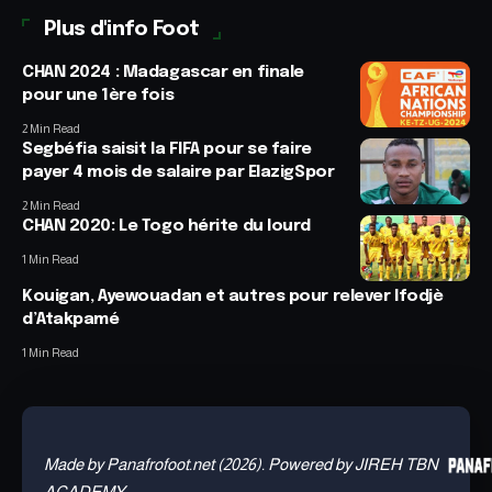
Plus d'info Foot
CHAN 2024 : Madagascar en finale
pour une 1ère fois
2 Min Read
Segbéfia saisit la FIFA pour se faire
payer 4 mois de salaire par ElazigSpor
2 Min Read
CHAN 2020: Le Togo hérite du lourd
1 Min Read
Kouigan, Ayewouadan et autres pour relever Ifodjè
d’Atakpamé
1 Min Read
Made by Panafrofoot.net (2026). Powered by JIREH TBN
ACADEMY