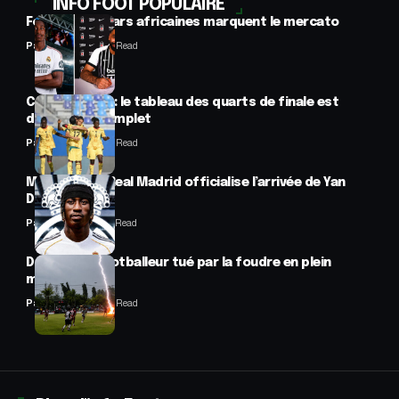
INFO FOOT POPULAIRE
Football : 2 stars africaines marquent le mercato
Panafrofoot
2 Min Read
CAN féminine : le tableau des quarts de finale est
désormais complet
Panafrofoot
2 Min Read
Mercato : Le Real Madrid officialise l’arrivée de Yan
Diomandé
Panafrofoot
1 Min Read
Drame : un footballeur tué par la foudre en plein
match
Panafrofoot
2 Min Read