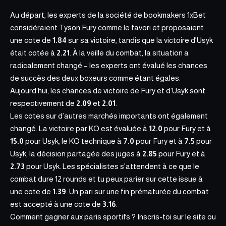
Au départ, les experts de la société de bookmakers 1xBet
considéraient Tyson Fury comme le favori et proposaient
une cote de
1.84
sur sa victoire, tandis que la victoire d’Usyk
était cotée à
2.21
. À la veille du combat, la situation a
radicalement changé – les experts ont évalué les chances
de succès des deux boxeurs comme étant égales.
Aujourd’hui, les chances de victoire de Fury et d’Usyk sont
respectivement de
2.09
et
2.01
.
Les cotes sur d’autres marchés importants ont également
changé. La victoire par KO est évaluée à
12.0
pour Fury et à
15.0
pour Usyk, le KO technique à
7.0
pour Fury et à
7.5
pour
Usyk, la décision partagée des juges à
2.85
pour Fury et à
2.73
pour Usyk. Les spécialistes s’attendent à ce que le
combat dure 12 rounds et tu peux parier sur cette issue à
une cote de
1.39
. Un pari sur une fin prématurée du combat
est accepté à une cote de
3.16
.
Comment gagner aux paris sportifs ? Inscris-toi sur le site ou