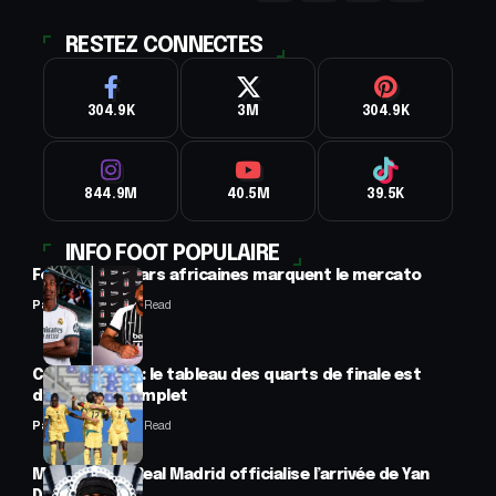
RESTEZ CONNECTES
304.9K
3M
304.9K
844.9M
40.5M
39.5K
INFO FOOT POPULAIRE
Football : 2 stars africaines marquent le mercato
Panafrofoot
2 Min Read
CAN féminine : le tableau des quarts de finale est
désormais complet
Panafrofoot
2 Min Read
Mercato : Le Real Madrid officialise l’arrivée de Yan