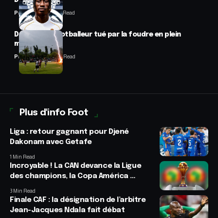
Diomandé
Panafrofoot
1 Min Read
Drame : un footballeur tué par la foudre en plein
match
Panafrofoot
2 Min Read
Plus d'info Foot
Liga : retour gagnant pour Djené
Dakonam avec Getafe
1 Min Read
Incroyable ! La CAN devance la Ligue
des champions, la Copa América …
3 Min Read
Finale CAF : la désignation de l’arbitre
Jean-Jacques Ndala fait débat