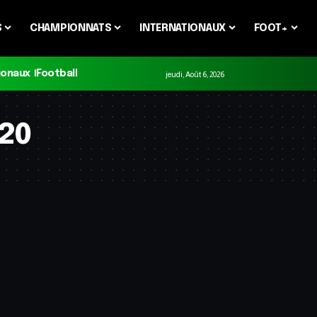
S
CHAMPIONNATS
INTERNATIONAUX
FOOT+
ionaux
Football
jeudi, Août 6, 2026
U20