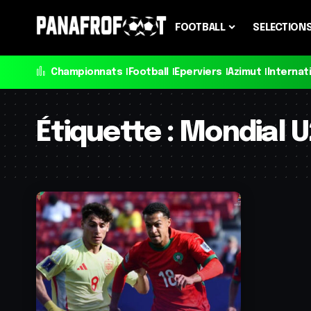
FOOTBALL
SELECTION
Championnats
Football
Eperviers
Azimut
Internat
Étiquette :
Mondial 