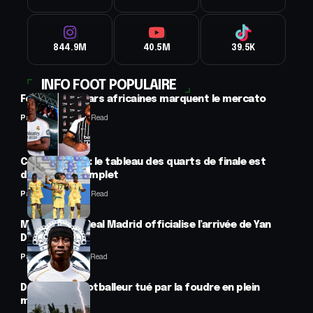
844.9M
40.5M
39.5K
INFO FOOT POPULAIRE
Football : 2 stars africaines marquent le mercato
Panafrofoot
2 Min Read
CAN féminine : le tableau des quarts de finale est
désormais complet
Panafrofoot
2 Min Read
Mercato : Le Real Madrid officialise l’arrivée de Yan
Diomandé
Panafrofoot
1 Min Read
Drame : un footballeur tué par la foudre en plein
match