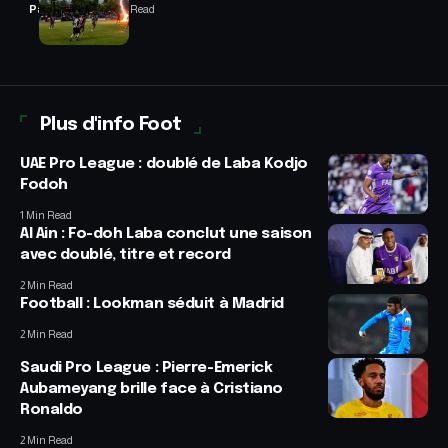
Panafrofoot
2 Min Read
Plus d'info Foot
UAE Pro League : doublé de Laba Kodjo
Fodoh
1 Min Read
Al Ain : Fo-doh Laba conclut une saison
avec doublé, titre et record
2 Min Read
Football : Lookman séduit à Madrid
2 Min Read
Saudi Pro League : Pierre-Emerick
Aubameyang brille face à Cristiano
Ronaldo
2 Min Read