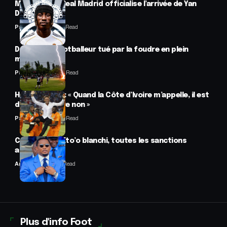
Mercato : Le Real Madrid officialise l’arrivée de Yan
Diomandé
Panafrofoot
1 Min Read
Drame : un footballeur tué par la foudre en plein
match
Panafrofoot
2 Min Read
Hervé Renard : « Quand la Côte d’Ivoire m’appelle, il est
difficile de dire non »
Panafrofoot
2 Min Read
CAF : Samuel Eto’o blanchi, toutes les sanctions
annulées
Anselme AVI
2 Min Read
Plus d'info Foot