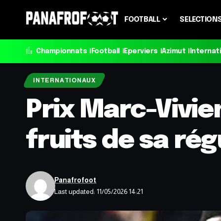
FOOTBALL
SELECTION
Championnats
Football
Eperviers
Azimut
Internat
INTERNATIONAUX
Prix Marc-Vivie
fruits de sa rég
Panafrofoot
Last updated: 11/05/2026 14:21