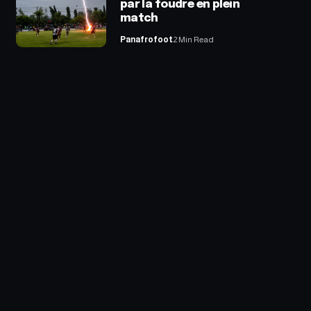
par la foudre en plein
match
Panafrofoot
2 Min Read