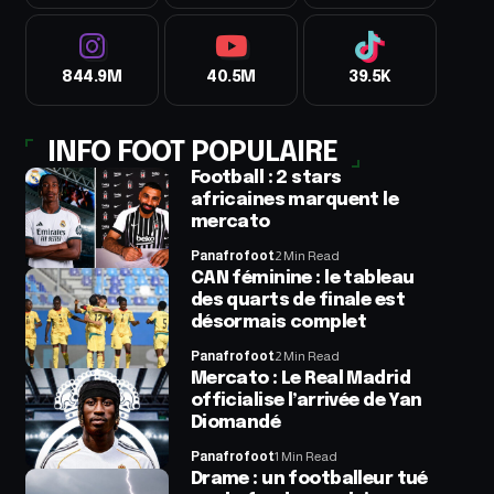
844.9M
40.5M
39.5K
INFO FOOT POPULAIRE
Football : 2 stars
africaines marquent le
mercato
Panafrofoot
2 Min Read
CAN féminine : le tableau
des quarts de finale est
désormais complet
Panafrofoot
2 Min Read
Mercato : Le Real Madrid
officialise l’arrivée de Yan
Diomandé
Panafrofoot
1 Min Read
Drame : un footballeur tué