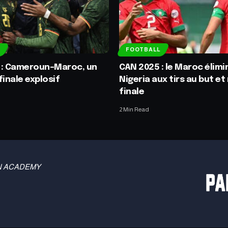
FOOTBALL
 : Cameroun–Maroc, un
CAN 2025 : le Maroc élimi
finale explosif
Nigeria aux tirs au but et 
finale
2 Min Read
 TBN ACADEMY