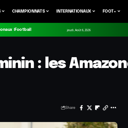
S
CHAMPIONNATS
INTERNATIONAUX
FOOT+
ionaux
Football
jeudi, Août 6, 2026
minin : les Amazo
Share