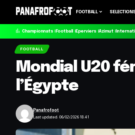
FOOTBALL
SELECTION
Championnats
Football
Eperviers
Azimut
Internat
FOOTBALL
Mondial U20 fé
l’Égypte
Panafrofoot
Last updated: 06/02/2026 18:41