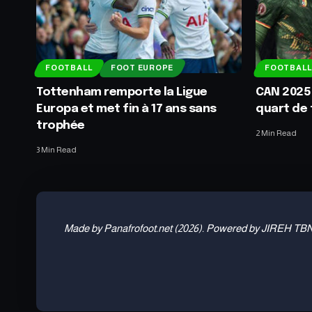
FOOTBALL
FOOT EUROPE
FOOTBALL
Tottenham remporte la Ligue
CAN 2025
Europa et met fin à 17 ans sans
quart de 
trophée
2 Min Read
3 Min Read
Made by Panafrofoot.net (2026). Powered by JIREH