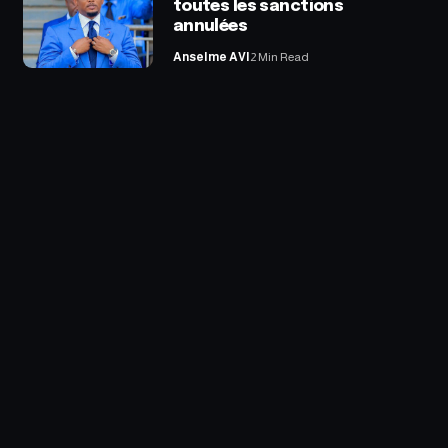
toutes les sanctions
annulées
Anselme AVI
2 Min Read