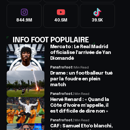
844.9M
40.5M
39.5K
INFO FOOT POPULAIRE
Mercato : Le Real Madrid
officialise l’arrivée de Yan
Diomandé
Panafrofoot
1 Min Read
Drame : un footballeur tué
par la foudre en plein
match
Panafrofoot
2 Min Read
Hervé Renard : « Quand la
Côte d’Ivoire m’appelle, il
est difficile de dire non »
Panafrofoot
2 Min Read
CAF : Samuel Eto’o blanchi,