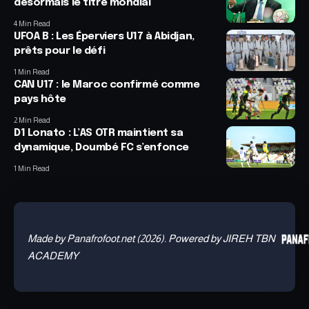
désormais le titre mondial
4 Min Read
UFOA B : Les Éperviers U17 à Abidjan,
prêts pour le défi
1 Min Read
CAN U17 : le Maroc confirmé comme
pays hôte
2 Min Read
D1 Lonato : L’AS OTR maintient sa
dynamique, Doumbé FC s’enfonce
1 Min Read
Made by Panafrofoot.net (2026). Powered by JIREH TBN
ACADEMY