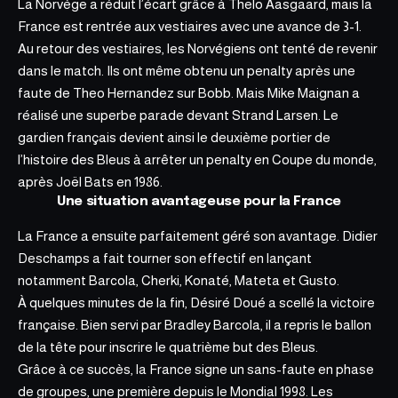
La Norvège a réduit l’écart grâce à Thelo Aasgaard, mais la
France est rentrée aux vestiaires avec une avance de 3-1.
Au retour des vestiaires, les Norvégiens ont tenté de revenir
dans le match.
Ils ont même obtenu un penalty
après une
faute de Theo Hernandez sur Bobb. Mais Mike Maignan a
réalisé une superbe parade devant Strand Larsen. Le
gardien français devient ainsi le deuxième portier de
l’histoire des Bleus à arrêter un penalty en Coupe du monde,
après Joël Bats en 1986.
Une situation avantageuse pour la France
La France a ensuite parfaitement géré son avantage. Didier
Deschamps a fait tourner son effectif en lançant
notamment Barcola, Cherki, Konaté, Mateta et Gusto.
À quelques minutes de la fin, Désiré Doué a scellé la victoire
française. Bien servi par Bradley Barcola, il a repris le ballon
de la tête pour inscrire le quatrième but des Bleus.
Grâce à ce succès, la France signe un sans-faute en phase
de groupes, une première depuis le Mondial 1998. Les