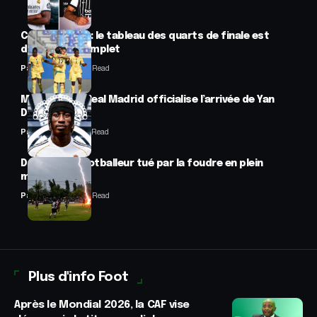
CAN féminine : le tableau des quarts de finale est
désormais complet
Panafrofoot
2 Min Read
Mercato : Le Real Madrid officialise l’arrivée de Yan
Diomandé
Panafrofoot
1 Min Read
Drame : un footballeur tué par la foudre en plein
match
Panafrofoot
2 Min Read
Plus d'info Foot
Après le Mondial 2026, la CAF vise