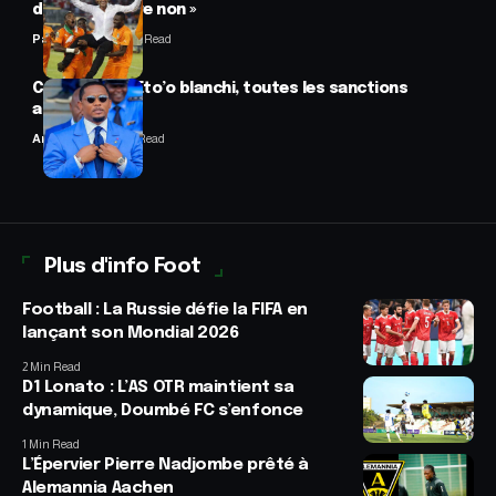
difficile de dire non »
Panafrofoot
2 Min Read
CAF : Samuel Eto’o blanchi, toutes les sanctions
annulées
Anselme AVI
2 Min Read
Plus d'info Foot
Football : La Russie défie la FIFA en
lançant son Mondial 2026
2 Min Read
D1 Lonato : L’AS OTR maintient sa
dynamique, Doumbé FC s’enfonce
1 Min Read
L’Épervier Pierre Nadjombe prêté à
Alemannia Aachen