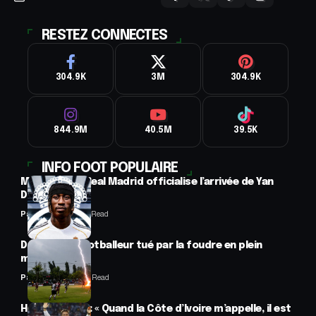
RESTEZ CONNECTES
304.9K
3M
304.9K
844.9M
40.5M
39.5K
INFO FOOT POPULAIRE
Mercato : Le Real Madrid officialise l’arrivée de Yan
Diomandé
Panafrofoot
1 Min Read
Drame : un footballeur tué par la foudre en plein
match
Panafrofoot
2 Min Read
Hervé Renard : « Quand la Côte d’Ivoire m’appelle, il est