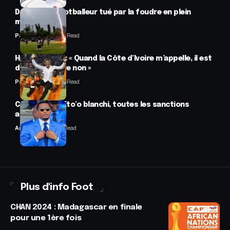
Drame : un footballeur tué par la foudre en plein
match
Panafrofoot
2 Min Read
Hervé Renard : « Quand la Côte d’Ivoire m’appelle, il est
difficile de dire non »
Panafrofoot
2 Min Read
CAF : Samuel Eto’o blanchi, toutes les sanctions
annulées
Anselme AVI
2 Min Read
Plus d'info Foot
CHAN 2024 : Madagascar en finale
pour une 1ère fois