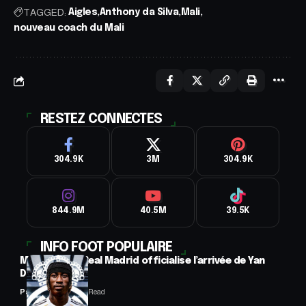
TAGGED:
Aigles
Anthony da Silva
Mali
nouveau coach du Mali
RESTEZ CONNECTES
304.9K
3M
304.9K
844.9M
40.5M
39.5K
INFO FOOT POPULAIRE
Mercato : Le Real Madrid officialise l’arrivée de Yan
Diomandé
Panafrofoot
1 Min Read