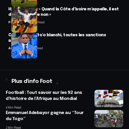
Hervé Renard : « Quand la Côte d’Ivoire m’appelle, il est
difficile de dire non »
Panafrofoot
2 Min Read
CAF : Samuel Eto’o blanchi, toutes les sanctions
annulées
Anselme AVI
2 Min Read
Plus d'info Foot
Football : Tout savoir sur les 92 ans
d’histoire de l’Afrique au Mondial
6 Min Read
Emmanuel Adebayor gagne au “Tour
du Togo”
2 Min Read