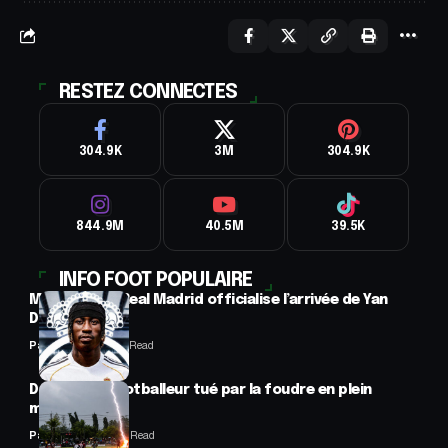
RESTEZ CONNECTES
304.9K
3M
304.9K
844.9M
40.5M
39.5K
INFO FOOT POPULAIRE
Mercato : Le Real Madrid officialise l’arrivée de Yan
Diomandé
Panafrofoot
1 Min Read
Drame : un footballeur tué par la foudre en plein
match
Panafrofoot
2 Min Read