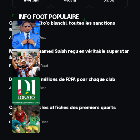
844.9M
40.5M
39.5K
INFO FOOT POPULAIRE
CAF : Samuel Eto’o blanchi, toutes les sanctions
annulées
Anselme AVI
2 Min Read
Mercato : Mohamed Salah reçu en véritable superstar
à Trabzon
Panafrofoot
1 Min Read
D1 Lonato : 70 millions de FCFA pour chaque club
Anselme AVI
2 Min Read
CAN féminine : les affiches des premiers quarts
connues
Panafrofoot
2 Min Read