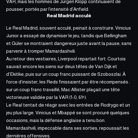
VAR, mais les hommes de Jürgen Klopp continuaient de
pousser, portés par l’intensité d’Anfield.
Real Madrid acculé
Le Real Madrid, souvent acculé, peinait à construire. Vinicius
Junior a essayé de dynamiser le jeu, tandis que Bellingham
et Güler se montraient dangereux juste avant la pause, sans
parvenir à tromper Mamardashvili.
Au retour des vestiaires, Liverpool repartait fort. Courtois
sauvait encore les siens sur deux têtes de Van Dijk et
d’Ekitike, puis sur un coup franc puissant de Szoboszlai. À
force d’insister, les Reds finissaient par être récompensés :
sur un coup franc travaillé, Mac Allister plaçait une tête
victorieuse validée par la VAR (1-0, 61ᵉ).
Le Real tentait de réagir avec les entrées de Rodrygo et un
jeu plus large. Vinicius et Mbappé se sont procuré quelques
occasions, mais la défense anglaise a tenu bon.
Mamardashvili, impeccable dans ses sorties, repoussait
les
dernières offensives
.