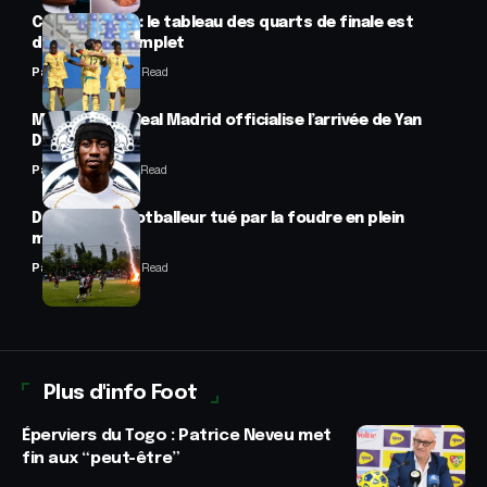
CAN féminine : le tableau des quarts de finale est
désormais complet
Panafrofoot
2 Min Read
Mercato : Le Real Madrid officialise l’arrivée de Yan
Diomandé
Panafrofoot
1 Min Read
Drame : un footballeur tué par la foudre en plein
match
Panafrofoot
2 Min Read
Plus d'info Foot
Éperviers du Togo : Patrice Neveu met
fin aux “peut-être”