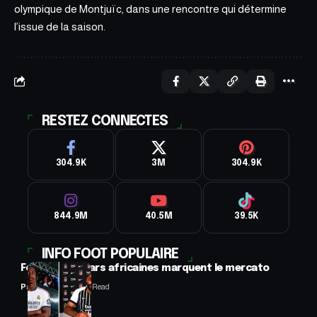
olympique de Montjuïc, dans une rencontre qui détermine
l’issue de la saison.
RESTEZ CONNECTES
304.9K
3M
304.9K
844.9M
40.5M
39.5K
INFO FOOT POPULAIRE
Football : 2 stars africaines marquent le mercato
Panafrofoot
2 Min Read