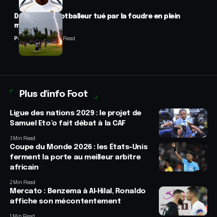
Drame : un footballeur tué par la foudre en plein
match
Panafrofoot
2 Min Read
Plus d'info Foot
Ligue des nations 2029 : le projet de
Samuel Eto’o fait débat à la CAF
3 Min Read
Coupe du Monde 2026 : les États-Unis
ferment la porte au meilleur arbitre
africain
2 Min Read
Mercato : Benzema à Al‑Hilal, Ronaldo
affiche son mécontentement
1 Min Read