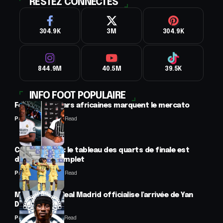
RESTEZ CONNECTES
304.9K
3M
304.9K
844.9M
40.5M
39.5K
INFO FOOT POPULAIRE
Football : 2 stars africaines marquent le mercato
Panafrofoot
2 Min Read
CAN féminine : le tableau des quarts de finale est
désormais complet
Panafrofoot
2 Min Read
Mercato : Le Real Madrid officialise l’arrivée de Yan
Diomandé
Panafrofoot
1 Min Read